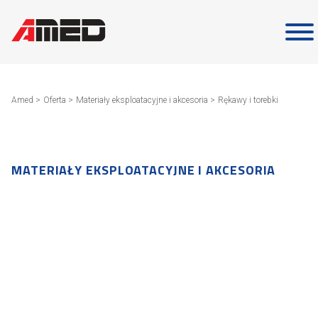
Skip
to
content
Amed
>
Oferta
>
Materiały eksploatacyjne i akcesoria
>
Rękawy i torebki
MATERIAŁY EKSPLOATACYJNE I AKCESORIA