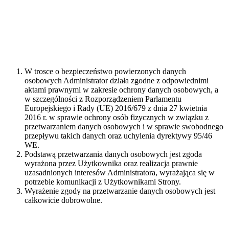
siedzibą z Raszynie przy ul. Słowikowskiego 39, 05-090 Raszyn,
NIP: 113-001-75-31, tel. 22 715 71 86 do 89, fax 22 715 71 90,
biuro@amed.pl (zwany dalej: Administratorem).
Podstawa prawna przetwarzania danych osobowych
W trosce o bezpieczeństwo powierzonych danych
osobowych Administrator działa zgodne z odpowiednimi
aktami prawnymi w zakresie ochrony danych osobowych, a
w szczególności z Rozporządzeniem Parlamentu
Europejskiego i Rady (UE) 2016/679 z dnia 27 kwietnia
2016 r. w sprawie ochrony osób fizycznych w związku z
przetwarzaniem danych osobowych i w sprawie swobodnego
przepływu takich danych oraz uchylenia dyrektywy 95/46
WE.
Podstawą przetwarzania danych osobowych jest zgoda
wyrażona przez Użytkownika oraz realizacja prawnie
uzasadnionych interesów Administratora, wyrażająca się w
potrzebie komunikacji z Użytkownikami Strony.
Wyrażenie zgody na przetwarzanie danych osobowych jest
całkowicie dobrowolne.
Zakres, cel i okres przetwarzania danych osobowych