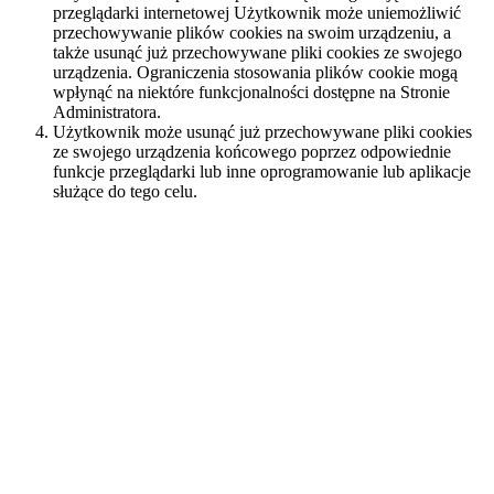
przeglądarki internetowej Użytkownik może uniemożliwić
przechowywanie plików cookies na swoim urządzeniu, a
także usunąć już przechowywane pliki cookies ze swojego
urządzenia. Ograniczenia stosowania plików cookie mogą
wpłynąć na niektóre funkcjonalności dostępne na Stronie
Administratora.
Użytkownik może usunąć już przechowywane pliki cookies
ze swojego urządzenia końcowego poprzez odpowiednie
funkcje przeglądarki lub inne oprogramowanie lub aplikacje
służące do tego celu.
Prawa przysługujące Użytkownikowi
Użytkownik ma prawo żądania dostępu do swoich danych
osobowych, ich poprawienia lub sprostowania, usunięcia lub
ograniczenia przetwarzania, a także prawo wniesienia sprzeciwu
wobec przetwarzania, a także prawo do przenoszenia swoich
danych oraz wniesienia skargi do organu nadzorczego.
Linki zewnętrzne
W Serwisie mogą pojawiać się linki do innych stron internetowych,
które działają niezależnie od Serwisu i nie są w żaden sposób
nadzorowane przez Serwis. Strony te mogą posiadać własne