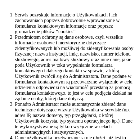
Serwis pozyskuje informacje o Użytkownikach i ich
zachowaniach poprzez dobrowolnie wprowadzone w
formularzu kontaktowym informacje oraz poprzez
gromadzenie plików “cookies”.
Przedmiotem ochrony są dane osobowe, czyli wszelkie
informacje osobowe i merytoryczne dotyczące
zidentyfikowanych lub możliwej do zidentyfikowania osoby
fizycznej: nazwa instytucji, imię, nazwisko, numer telefonu
służbowego, adres mailowy służbowy oraz inne dane, jakie
poda Użytkownik w toku wypełniania formularza
kontaktowego i dalszego kontaktu w sprawie, z którą
Użytkownik zwrócił się do Administratora. Dane podane w
formularzu kontaktowym są przetwarzane wyłącznie w celu
udzielenia odpowiedzi na wiadomość przesłaną za pomocą
formularza kontaktowego, to jest w celu podjęcia działań na
żądanie osoby, której dane dotyczą.
Ponadto Administrator może automatycznie zbierać dane
techniczne dotyczące wizyty Użytkownika w serwisie (np.
adres IP, nazwa domeny, typ przeglądarki, z której
Użytkownik korzysta, typ systemu operacyjnego itp.). Dane
te wykorzystywane są tylko i wyłącznie w celach
administracyjnych i statystycznych.
Dane użytkownika przetwarzane są nie dłużej, niż jest to