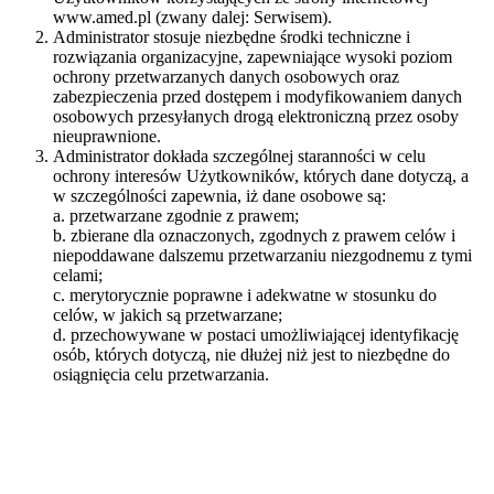
www.amed.pl (zwany dalej: Serwisem).
Administrator stosuje niezbędne środki techniczne i
rozwiązania organizacyjne, zapewniające wysoki poziom
ochrony przetwarzanych danych osobowych oraz
zabezpieczenia przed dostępem i modyfikowaniem danych
osobowych przesyłanych drogą elektroniczną przez osoby
nieuprawnione.
Administrator dokłada szczególnej staranności w celu
ochrony interesów Użytkowników, których dane dotyczą, a
w szczególności zapewnia, iż dane osobowe są:
a. przetwarzane zgodnie z prawem;
b. zbierane dla oznaczonych, zgodnych z prawem celów i
niepoddawane dalszemu przetwarzaniu niezgodnemu z tymi
celami;
c. merytorycznie poprawne i adekwatne w stosunku do
celów, w jakich są przetwarzane;
d. przechowywane w postaci umożliwiającej identyfikację
osób, których dotyczą, nie dłużej niż jest to niezbędne do
osiągnięcia celu przetwarzania.
Administrator danych osobowych
Administratorem danych osobowych Użytkowników serwisu
jest AMED Biuro Techniczno-Handlowe Andrzej Abramczyk z