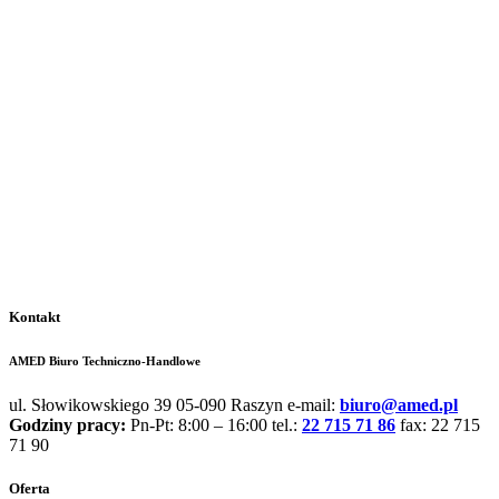
Użytkownika ogranicza się do wykorzystywania do celów
osobistych. Wszelkie inne powielanie, publikowanie,
rozpowszechnianie, udostępnianie publiczne lub inne wykorzystanie
wymaga zgody Administratora.
Zmiany w polityce prywatności
Administrator zastrzega sobie prawo do dokonywania zmian w
niniejszej Polityce, na co może wpłynąć rozwój technologii
internetowej, ewentualne zmiany prawa w zakresie ochrony danych
osobowych oraz rozwój serwisu. O wszelkich zmianach będzie
informować w sposób widoczny i zrozumiały.
Kontakt
AMED Biuro Techniczno-Handlowe
ul. Słowikowskiego 39 05-090 Raszyn e-mail:
biuro@amed.pl
Godziny pracy:
Pn-Pt: 8:00 – 16:00 tel.:
22 715 71 86
fax: 22 715
71 90
Oferta