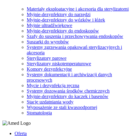
Materiały eksploatacyjne i akcesoria dla sterylizatorni
Myjnie-dezynfektory do narzędzi
Myjnie-dezynfektory do wózków i łóżek
Myjnie ultradźwiękowe
Myjnie-dezynfektory do endoskopów
Szafy do suszenia i przechowywania endoskopów
Suszarki do wyrobów
Systemy zgrzewania opakowań sterylizacyjnych i
akcesoria
Sterylizatory parowe
Sterylizatory niskotemperaturowe
Komory dezynfekcyjne
Systemy dokumentacji i archiwizacji danych
procesowych
Mycie i dezynfekcja ręczna
Systemy dozowania środków chemicznych
Myjnie-dezynfektory do kaczek i basenów
Stacje uzdatniania wody
Wyposażenie ze stali kwasoodpornej
Stomatologia
Oferta