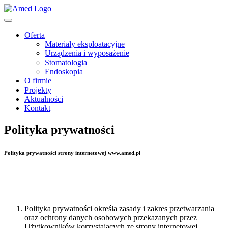
Skip
to
content
Oferta
Materiały eksploatacyjne
Urządzenia i wyposażenie
Stomatologia
Endoskopia
O firmie
Projekty
Aktualności
Kontakt
Polityka prywatności
Polityka prywatności strony internetowej www.amed.pl
Postanowienia ogólne
Polityka prywatności określa zasady i zakres przetwarzania
oraz ochrony danych osobowych przekazanych przez
Użytkowników korzystających ze strony internetowej