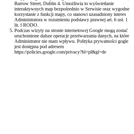
Barrow Street, Dublin 4. Umożliwia to wyświetlanie
interaktywnych map bezpośrednio w Serwisie oraz wygodne
korzystanie z funkcji mapy, co stanowi uzasadniony interes
Administratora w rozumieniu podstawy prawnej art. 6 ust. 1
lit. f RODO.
Podczas wizyty na stronie internetowej Google mogą zostać
uruchomione dalsze operacje przetwarzania danych, na które
Administrator nie mam wpływu. Polityka prywatności gogle
jest dostępna pod adresem
https://policies.google.com/privacy?hl=pl&gl=de
Przekazywanie danych osobowych
Dane osobowe pozostawione w serwisie nie zostaną sprzedane ani
udostępnione osobom trzecim.
Prawa autorskie
© Treści zawarte w Serwisie są chronione przez prawa autorskie.
Kopiowanie, pobieranie, rozpowszechnianie, dystrybucja i
przechowywanie tych treści jest zabronione bez zgody
Administratora, z wyjątkiem pamięci podręcznej (cache dla celów
wyświetlania w przeglądarce internetowej). Wyjątkiem są treści
wyraźnie przewidziane do pobierania. W tym przypadku prawo