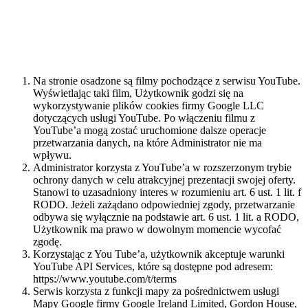
polityki prywatności oraz regulaminy, z którymi zalecamy się
uważnie zapoznać.
Media zewnętrzne
Na stronie osadzone są filmy pochodzące z serwisu YouTube.
Wyświetlając taki film, Użytkownik godzi się na
wykorzystywanie plików cookies firmy Google LLC
dotyczących usługi YouTube. Po włączeniu filmu z
YouTube’a mogą zostać uruchomione dalsze operacje
przetwarzania danych, na które Administrator nie ma
wpływu.
Administrator korzysta z YouTube’a w rozszerzonym trybie
ochrony danych w celu atrakcyjnej prezentacji swojej oferty.
Stanowi to uzasadniony interes w rozumieniu art. 6 ust. 1 lit. f
RODO. Jeżeli zażądano odpowiedniej zgody, przetwarzanie
odbywa się wyłącznie na podstawie art. 6 ust. 1 lit. a RODO,
Użytkownik ma prawo w dowolnym momencie wycofać
zgodę.
Korzystając z You Tube’a, użytkownik akceptuje warunki
YouTube API Services, które są dostępne pod adresem:
https://www.youtube.com/t/terms
Serwis korzysta z funkcji mapy za pośrednictwem usługi
Mapy Google firmy Google Ireland Limited, Gordon House,