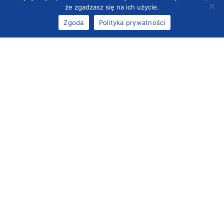
że zgadzasz się na ich użycie.
Zgoda
Polityka prywatności
Plomby do pojemników
Filtry do pojemników
sterylizacyjnych
sterylizacyjnych