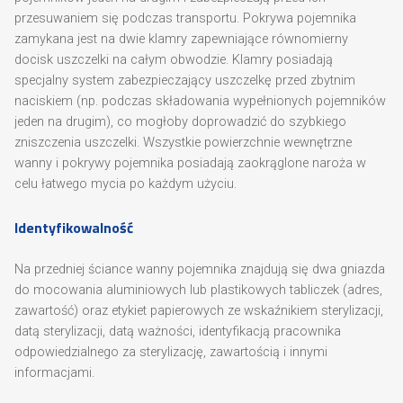
przesuwaniem się podczas transportu. Pokrywa pojemnika
zamykana jest na dwie klamry zapewniające równomierny
docisk uszczelki na całym obwodzie. Klamry posiadają
specjalny system zabezpieczający uszczelkę przed zbytnim
naciskiem (np. podczas składowania wypełnionych pojemników
jeden na drugim), co mogłoby doprowadzić do szybkiego
zniszczenia uszczelki. Wszystkie powierzchnie wewnętrzne
wanny i pokrywy pojemnika posiadają zaokrąglone naroża w
celu łatwego mycia po każdym użyciu.
Identyfikowalność
Na przedniej ściance wanny pojemnika znajdują się dwa gniazda
do mocowania aluminiowych lub plastikowych tabliczek (adres,
zawartość) oraz etykiet papierowych ze wskaźnikiem sterylizacji,
datą sterylizacji, datą ważności, identyfikacją pracownika
odpowiedzialnego za sterylizację, zawartością i innymi
informacjami.