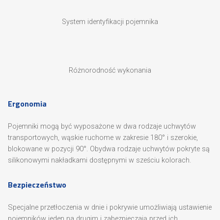
System identyfikacji pojemnika
Różnorodność wykonania
Ergonomia
Pojemniki mogą być wyposażone w dwa rodzaje uchwytów
transportowych, wąskie ruchome w zakresie 180° i szerokie,
blokowane w pozycji 90°. Obydwa rodzaje uchwytów pokryte są
silikonowymi nakładkami dostępnymi w sześciu kolorach.
Bezpieczeństwo
Specjalne przetłoczenia w dnie i pokrywie umożliwiają ustawienie
pojemników jeden na drugim i zabezpieczają przed ich