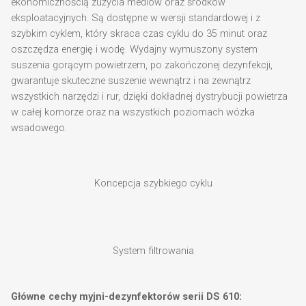
ekonomicznością zużycia mediów oraz środków
eksploatacyjnych. Są dostępne w wersji standardowej i z
szybkim cyklem, który skraca czas cyklu do 35 minut oraz
oszczędza energię i wodę. Wydajny wymuszony system
suszenia gorącym powietrzem, po zakończonej dezynfekcji,
gwarantuje skuteczne suszenie wewnątrz i na zewnątrz
wszystkich narzędzi i rur, dzięki dokładnej dystrybucji powietrza
w całej komorze oraz na wszystkich poziomach wózka
wsadowego.
Koncepcja szybkiego cyklu
System filtrowania
Główne cechy myjni-dezynfektorów serii DS 610: