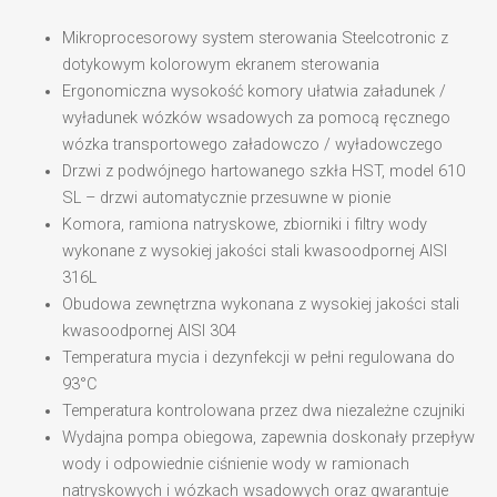
Mikroprocesorowy system sterowania Steelcotronic z
dotykowym kolorowym ekranem sterowania
Ergonomiczna wysokość komory ułatwia załadunek /
wyładunek wózków wsadowych za pomocą ręcznego
wózka transportowego załadowczo / wyładowczego
Drzwi z podwójnego hartowanego szkła HST, model 610
SL – drzwi automatycznie przesuwne w pionie
Komora, ramiona natryskowe, zbiorniki i filtry wody
wykonane z wysokiej jakości stali kwasoodpornej AISI
316L
Obudowa zewnętrzna wykonana z wysokiej jakości stali
kwasoodpornej AISI 304
Temperatura mycia i dezynfekcji w pełni regulowana do
93°C
Temperatura kontrolowana przez dwa niezależne czujniki
Wydajna pompa obiegowa, zapewnia doskonały przepływ
wody i odpowiednie ciśnienie wody w ramionach
natryskowych i wózkach wsadowych oraz gwarantuje