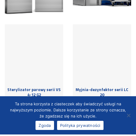
Sterylizator parowy serii VS
Myjnia-dezynfektor serii LC
4-12 G2
20
Ta strona korzysta z ciasteczek aby świadczyć usługi na
najwyższym poziomie. Dalsze korzystanie ze strony oznacza,
że zgadzasz się na ich użycie.
Zgoda
Polityka prywatności