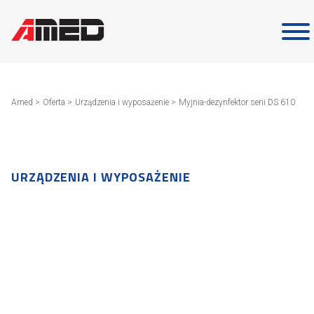
Skip
to
content
Amed
>
Oferta
>
Urządzenia i wyposażenie
>
Myjnia-dezynfektor serii DS 610
URZĄDZENIA I WYPOSAŻENIE