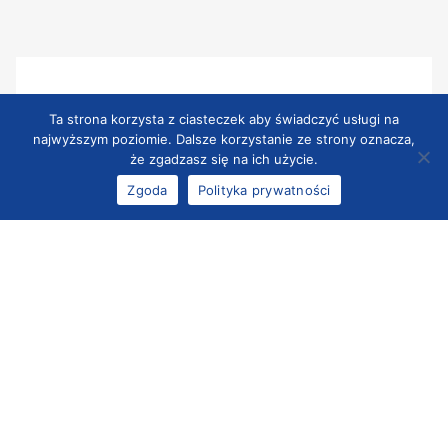
Ta strona korzysta z ciasteczek aby świadczyć usługi na
najwyższym poziomie. Dalsze korzystanie ze strony oznacza,
że zgadzasz się na ich użycie.
Zgoda
Polityka prywatności
Środek dezynfekcyjny neodisher® endo
SEPT PAC