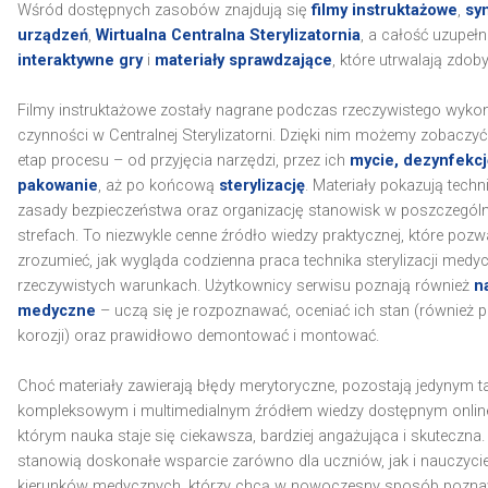
Wśród dostępnych zasobów znajdują się
filmy instruktażowe
,
sy
urządzeń
,
Wirtualna Centralna Sterylizatornia
, a całość uzupełn
interaktywne gry
i
materiały sprawdzające
, które utrwalają zdob
Filmy instruktażowe zostały nagrane podczas rzeczywistego wyko
czynności w Centralnej Sterylizatorni. Dzięki nim możemy zobaczy
etap procesu – od przyjęcia narzędzi, przez ich
mycie, dezynfekcj
pakowanie
, aż po końcową
sterylizację
. Materiały pokazują techni
zasady bezpieczeństwa oraz organizację stanowisk w poszczegól
strefach. To niezwykle cenne źródło wiedzy praktycznej, które pozw
zrozumieć, jak wygląda codzienna praca technika sterylizacji medy
rzeczywistych warunkach. Użytkownicy serwisu poznają również
n
medyczne
– uczą się je rozpoznawać, oceniać ich stan (również 
korozji) oraz prawidłowo demontować i montować.
Choć materiały zawierają błędy merytoryczne, pozostają jedynym t
kompleksowym i multimedialnym źródłem wiedzy dostępnym online,
którym nauka staje się ciekawsza, bardziej angażująca i skuteczna.
stanowią doskonałe wsparcie zarówno dla uczniów, jak i nauczycie
kierunków medycznych, którzy chcą w nowoczesny sposób pozn