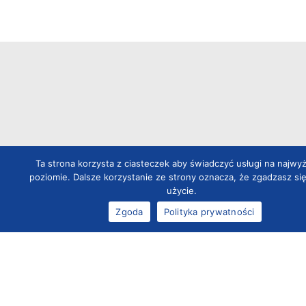
KONTAKT
Ta strona korzysta z ciasteczek aby świadczyć usługi na najwy
poziomie. Dalsze korzystanie ze strony oznacza, że zgadzasz się
AMED Biuro Techniczno-Handlowe
użycie.
ul. Słowikowskiego 39 05-090 Raszyn e-mail:
Zgoda
Polityka prywatności
biuro@amed.pl
Godziny pracy:
Pn-Pt: 8:00 – 16:00
tel.:
22 715 71 86
fax: 22 715 71 90
OFERTA